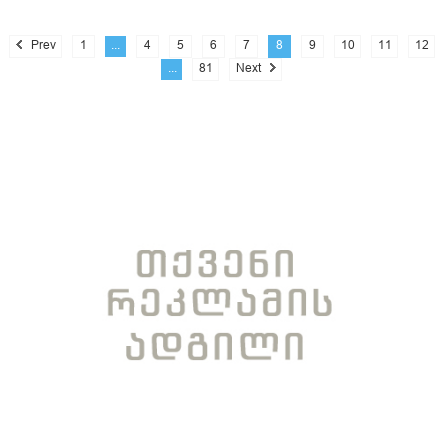
Prev
1
...
4
5
6
7
8
9
10
11
12
...
81
Next