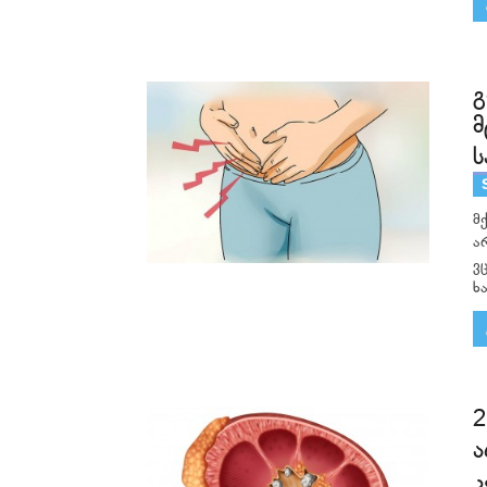
გ
მ
ს
მ
ა
ვ
ხ
2
ა
კ