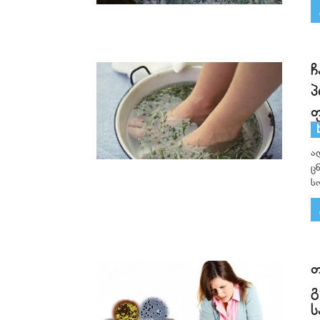
ჩ
პ
ფ
ა
ც
ს
თ
გ
ს