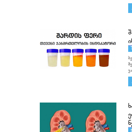
შ
ი
ბ
შ
ჯ
ხ
ე
ნ