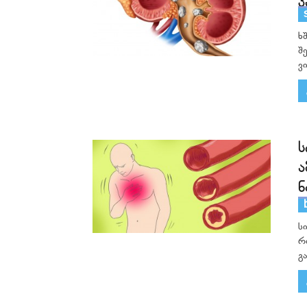
ხ
შ
ვ
ს
ა
ნ
ს
რ
გ