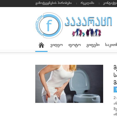
გამოქვეყნების პირობები
რეკლამა
კონტაქტ
ვიდეო
ფოტო
გიფები
საკით
მ
ს
მ
2
ა
შ
ი