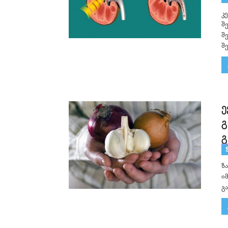
კ
შ
შ
შ
ე
გ
გ
ზ
ი
გ