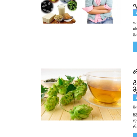
ი
თ
ი
მ
რ
გ
მ
მ
ყ
დ
რა