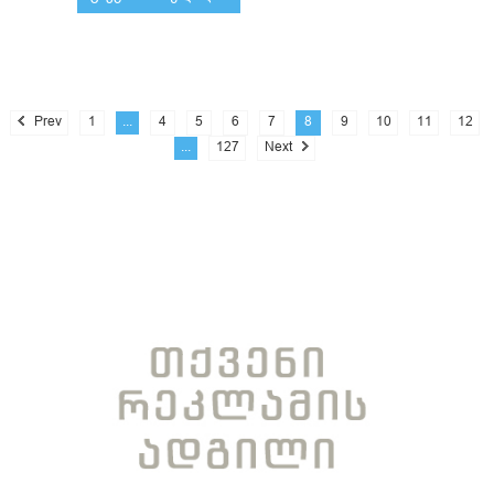
Prev
1
...
4
5
6
7
8
9
10
11
12
...
127
Next