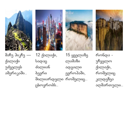
მაჩუ პიკჩუ —
12 ქალაქი,
15 ყველაზე
რონდა -
ქალაქი
სადაც
ლამაზი
უჩველო
უძველეს
ძალიან
ადგილი
ქალაქი,
ამერიკაში..
ბევრი
ევროპაში,
რომელიც
მილიარდელი
რომელიც..
კლდეზეა
ცხოვრობს..
აღმართული..