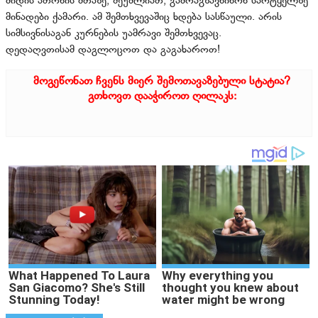
მიდის ათონის მთაზე, შეუძლიათ, გამოაგზავნინონ სარტყელზე
მინადები ქამარი. ამ შემთხვევაშიც ხდება სასწაული. არის
სიმსივნისაგან კურნების უამრავი შემთხვევაც.
დედაღვთისამ დაგლოცოთ და გაგახაროთ!
მოგეწონათ ჩვენს მიერ შემოთავაზებული სტატია?
გთხოვთ დააჭიროთ ღილაკს: