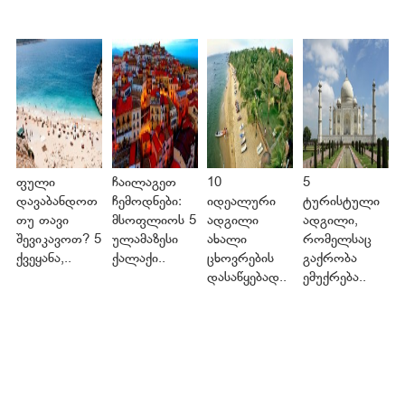
ფული
ჩაილაგეთ
10
5
დავაბანდოთ
ჩემოდნები:
იდეალური
ტურისტული
თუ თავი
მსოფლიოს 5
ადგილი
ადგილი,
შევიკავოთ? 5
ულამაზესი
ახალი
რომელსაც
ქვეყანა,..
ქალაქი..
ცხოვრების
გაქრობა
დასაწყებად..
ემუქრება..