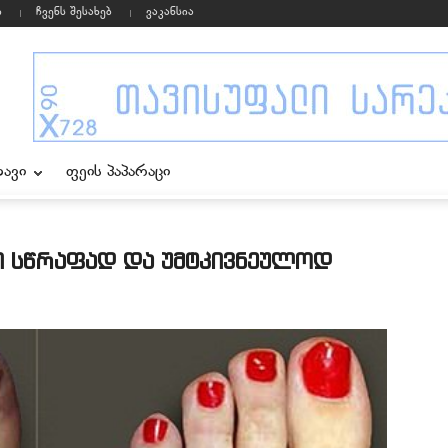
ი
ჩვენს შესახებ
ვაკანსია
ხავი
ფეის პაპარაცი
 სწრაფად და უმტკივნეულოდ