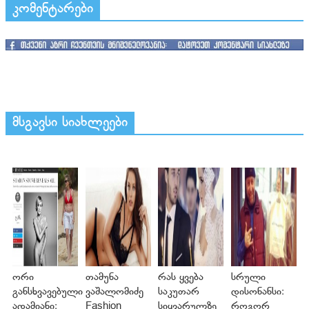
კომენტარები
მსგავსი სიახლეები
ორი
თამუნა
რას ყვება
სრული
განსხვავებული
ვაშალომიძე
საკუთარ
დისონანსი:
ადამიანი:
Fashion
სიყვარულზე
როგორ